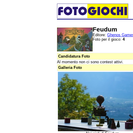
Feudum
Editore:
Ghenos Game
Foto per il gioco:
4
Candidatura Foto
Al momento non ci sono contest attivi.
Galleria Foto