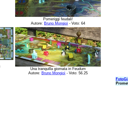
Pomeriggi feudali!
Autore:
Bruno Mongioì
- Voto: 64
3
Una tranquilla giornata in Feudum
Autore:
Bruno Mongioì
- Voto: 56.25
FotoGi
Prome