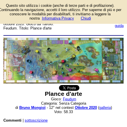
Questo sito utilizza i cookie (anche di terze parti e di profilazione).
Foto dell'autore Bruno
Continuando la navigazione, accetti il loro utilizzo. Per saperne di più e per
Mongioì candidata al contest
conoscere le modalità per disabilitarli, ti invitiamo a leggere la
fotografico su FotoGiochi.
nostra
Informativa Privacy
Chiudi
Data inserimento: sabato 31
login/registrati
ottobre 2020. Gioco da Tavolo:
guida
Feudum. Titolo: Plance d'arte
Plance d'arte
Gioco:
Feudum
Categoria: Senza Categoria
di
Bruno Mongioì
- 12° nel contest
Ottobre 2020
(
galleria
)
Voto: 58.33
Commenti
|
sottoscrizione