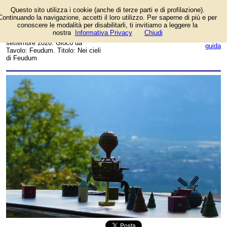
Questo sito utilizza i cookie (anche di terze parti e di profilazione).
Foto dell'autore Bruno
Continuando la navigazione, accetti il loro utilizzo. Per saperne di più e per
Mongioì candidata al contest
conoscere le modalità per disabilitarli, ti invitiamo a leggere la
fotografico su FotoGiochi.
nostra
Informativa Privacy
Chiudi
Data inserimento: martedì 29
login/registrati
settembre 2020. Gioco da
guida
Tavolo: Feudum. Titolo: Nei cieli
di Feudum