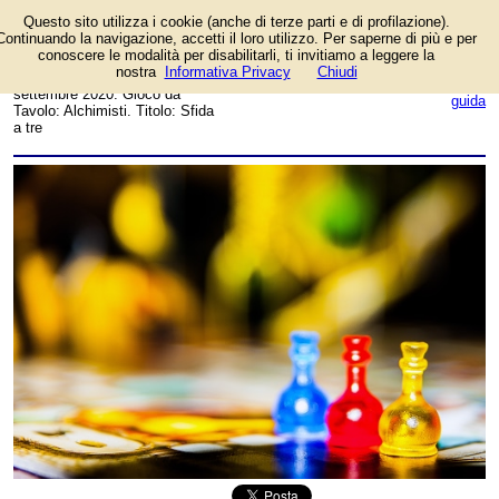
Questo sito utilizza i cookie (anche di terze parti e di profilazione).
Foto dell'autore Daniele
Continuando la navigazione, accetti il loro utilizzo. Per saperne di più e per
candidata al contest
conoscere le modalità per disabilitarli, ti invitiamo a leggere la
fotografico su FotoGiochi.
nostra
Informativa Privacy
Chiudi
Data inserimento: domenica 20
login/registrati
settembre 2020. Gioco da
guida
Tavolo: Alchimisti. Titolo: Sfida
a tre