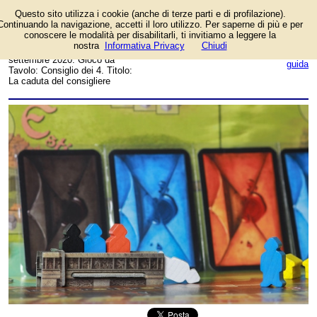
Questo sito utilizza i cookie (anche di terze parti e di profilazione).
Foto dell'autore Alice
Continuando la navigazione, accetti il loro utilizzo. Per saperne di più e per
Gibellini candidata al contest
conoscere le modalità per disabilitarli, ti invitiamo a leggere la
fotografico su FotoGiochi.
nostra
Informativa Privacy
Chiudi
Data inserimento: domenica 20
login/registrati
settembre 2020. Gioco da
guida
Tavolo: Consiglio dei 4. Titolo:
La caduta del consigliere