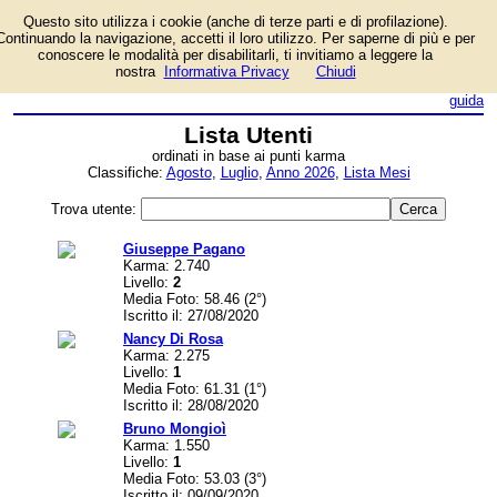
Questo sito utilizza i cookie (anche di terze parti e di profilazione).
Gli utenti iscritti al sito
Continuando la navigazione, accetti il loro utilizzo. Per saperne di più e per
FotoGiochi, ordinati in base
conoscere le modalità per disabilitarli, ti invitiamo a leggere la
ai punti karma acquisiti.
nostra
Informativa Privacy
Chiudi
login/registrati
guida
Lista Utenti
ordinati in base ai punti karma
Classifiche:
Agosto
,
Luglio
,
Anno 2026
,
Lista Mesi
Trova utente:
Giuseppe Pagano
Karma: 2.740
Livello:
2
Media Foto: 58.46 (2°)
Iscritto il: 27/08/2020
Nancy Di Rosa
Karma: 2.275
Livello:
1
Media Foto: 61.31 (1°)
Iscritto il: 28/08/2020
Bruno Mongioì
Karma: 1.550
Livello:
1
Media Foto: 53.03 (3°)
Iscritto il: 09/09/2020