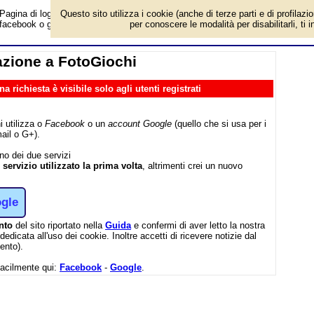
Pagina di login/registrazione al sito FotoGiochi, per partecipare alle attività d
Questo sito utilizza i cookie (anche di terze parti e di profilazi
facebook o google.
per conoscere le modalità per disabilitarli, ti 
azione a FotoGiochi
a richiesta è visibile solo agli utenti registrati
i utilizza o
Facebook
o un
account Google
(quello che si usa per i
ail o G+).
uno dei due servizi
l servizio utilizzato la prima volta
, altrimenti crei un nuovo
gle
nto
del sito riportato nella
Guida
e confermi di aver letto la nostra
edicata all'uso dei cookie. Inoltre accetti di ricevere notizie dal
ento).
facilmente qui:
Facebook
-
Google
.