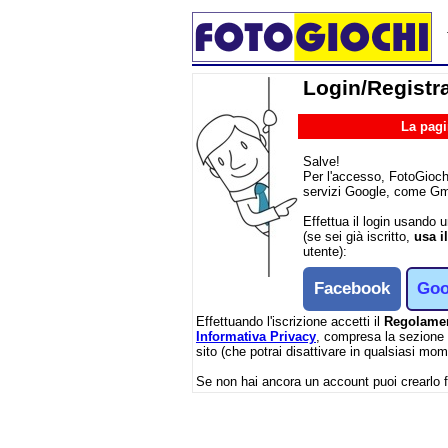
Login/Registr
La pagin
Salve!
Per l'accesso, FotoGioch
servizi Google, come Gm
Effettua il login usando 
(se sei già iscritto,
usa i
utente):
Facebook
Goo
Effettuando l'iscrizione accetti il
Regolame
Informativa Privacy
, compresa la sezione d
sito (che potrai disattivare in qualsiasi mom
Se non hai ancora un account puoi crearlo 