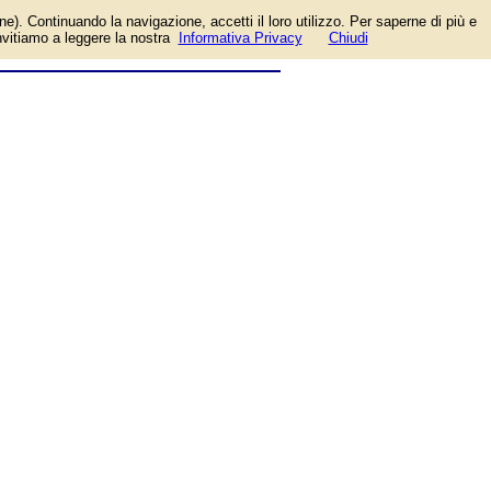
el sito. Per l'accesso è richiesto un account
one). Continuando la navigazione, accetti il loro utilizzo. Per saperne di più e
invitiamo a leggere la nostra
Informativa Privacy
Chiudi