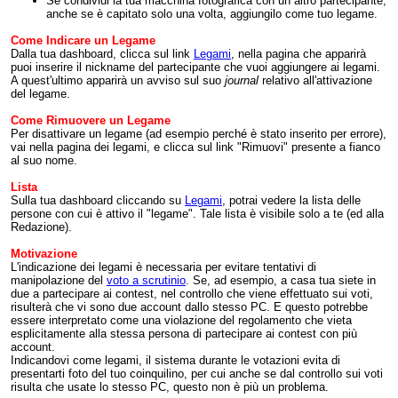
Se condividi la tua macchina fotografica con un altro partecipante,
anche se è capitato solo una volta, aggiungilo come tuo legame.
Come Indicare un Legame
Dalla tua dashboard, clicca sul link
Legami
, nella pagina che apparirà
puoi inserire il nickname del partecipante che vuoi aggiungere ai legami.
A quest'ultimo apparirà un avviso sul suo
journal
relativo all'attivazione
del legame.
Come Rimuovere un Legame
Per disattivare un legame (ad esempio perché è stato inserito per errore),
vai nella pagina dei legami, e clicca sul link "Rimuovi" presente a fianco
al suo nome.
Lista
Sulla tua dashboard cliccando su
Legami
, potrai vedere la lista delle
persone con cui è attivo il "legame". Tale lista è visibile solo a te (ed alla
Redazione).
Motivazione
L'indicazione dei legami è necessaria per evitare tentativi di
manipolazione del
voto a scrutinio
. Se, ad esempio, a casa tua siete in
due a partecipare ai contest, nel controllo che viene effettuato sui voti,
risulterà che vi sono due account dallo stesso PC. E questo potrebbe
essere interpretato come una violazione del regolamento che vieta
esplicitamente alla stessa persona di partecipare ai contest con più
account.
Indicandovi come legami, il sistema durante le votazioni evita di
presentarti foto del tuo coinquilino, per cui anche se dal controllo sui voti
risulta che usate lo stesso PC, questo non è più un problema.