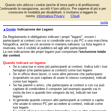
Questo sito utilizza i cookie (anche di terze parti e di profilazione).
Continuando la navigazione, accetti il loro utilizzo. Per saperne di più e per
conoscere le modalità per disabilitarli, ti invitiamo a leggere la
nostra
Informativa Privacy
Chiudi
login/registrati
guida
▲Guida
: Indicazione dei Legami
Da Regolamento è obbligatorio indicare i propri "legami", ovvero i
partecipanti ai contest con cui si condivide uno o più PC o una macchina
fotografica, anche se ciò avviene in maniera saltuaria. La lista legami è
riservata, non è visibile al pubblico ed agli altri partecipanti.
La non indicazione dei propri legami può comportare l'
esclusione totale
dai contest
.
Quando indicare un legame
Se a casa tua vi sono più partecipanti ai contest. Indica tutti i tuoi
famigliari (che partecipano ai contest) come tuoi legami.
Se in ufficio dove lavori, ci sono altre persone che partecipano
(soprattutto se può capitare di usare lo stesso computer), indicali
come tuoi legami.
Se hai parenti o amici, che partecipano ai contest e con cui può
capitare di condividere il computer (ad esempio quando vai in
visita da loro o quando loro vengono da te), indicali nei tuoi
legami.
In generale quando conosci altri partecipanti ai contest e capita
che usiate lo stesso PC per accedere ai contest, indicali come
tuoi legami.