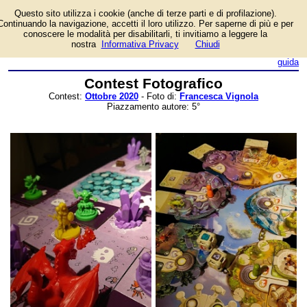
Questo sito utilizza i cookie (anche di terze parti e di profilazione).
La galleria con le foto di
Continuando la navigazione, accetti il loro utilizzo. Per saperne di più e per
Francesca Vignola candidate
conoscere le modalità per disabilitarli, ti invitiamo a leggere la
al contestOttobre 2020.
nostra
Informativa Privacy
Chiudi
login/registrati
guida
Contest Fotografico
Contest:
Ottobre 2020
- Foto di:
Francesca Vignola
Piazzamento autore: 5°