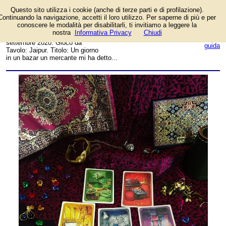
Questo sito utilizza i cookie (anche di terze parti e di profilazione).
Foto dell'autore Francesca
Continuando la navigazione, accetti il loro utilizzo. Per saperne di più e per
Vignola candidata al contest
conoscere le modalità per disabilitarli, ti invitiamo a leggere la
fotografico su FotoGiochi.
nostra
Informativa Privacy
Chiudi
Data inserimento: lunedì 14
login/registrati
settembre 2020. Gioco da
guida
Tavolo: Jaipur. Titolo: Un giorno
in un bazar un mercante mi ha detto...