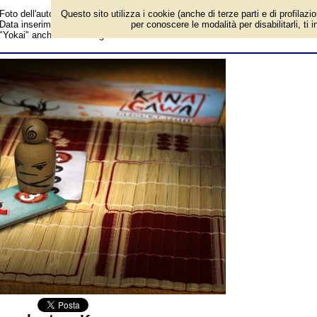
Foto dell'autore Giuseppe Pagano candidata al contest fotografico su FotoGio
Questo sito utilizza i cookie (anche di terze parti e di profilazi
Data inserimento: sabato 30 gennaio 2021. Gioco da Tavolo: Kanagawa. Titol
per conoscere le modalità per disabilitarli, ti 
"Yokai" anche tu a Kanagawa