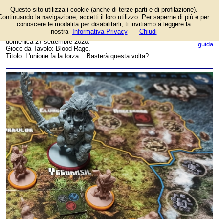
Questo sito utilizza i cookie (anche di terze parti e di profilazione).
Foto dell'autore Marco
Continuando la navigazione, accetti il loro utilizzo. Per saperne di più e per
Annunziata candidata al
conoscere le modalità per disabilitarli, ti invitiamo a leggere la
contest fotografico su
nostra
Informativa Privacy
Chiudi
FotoGiochi. Data inserimento:
login/registrati
domenica 27 settembre 2020.
guida
Gioco da Tavolo: Blood Rage.
Titolo: L'unione fa la forza... Basterà questa volta?