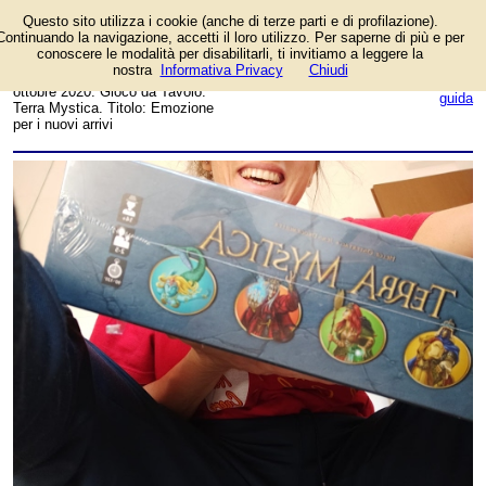
Questo sito utilizza i cookie (anche di terze parti e di profilazione).
Foto dell'autore melaASapple
Continuando la navigazione, accetti il loro utilizzo. Per saperne di più e per
candidata al contest
conoscere le modalità per disabilitarli, ti invitiamo a leggere la
fotografico su FotoGiochi.
nostra
Informativa Privacy
Chiudi
Data inserimento: lunedì 5
login/registrati
ottobre 2020. Gioco da Tavolo:
guida
Terra Mystica. Titolo: Emozione
per i nuovi arrivi