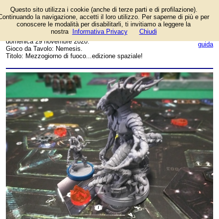
Questo sito utilizza i cookie (anche di terze parti e di profilazione).
Foto dell'autore Francesca
Continuando la navigazione, accetti il loro utilizzo. Per saperne di più e per
D'Angelo candidata al
conoscere le modalità per disabilitarli, ti invitiamo a leggere la
contest fotografico su
nostra
Informativa Privacy
Chiudi
FotoGiochi. Data inserimento:
login/registrati
domenica 29 novembre 2020.
guida
Gioco da Tavolo: Nemesis.
Titolo: Mezzogiorno di fuoco...edizione spaziale!