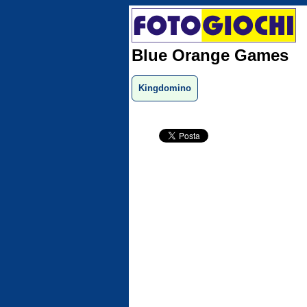
Blue Orange Games
Kingdomino